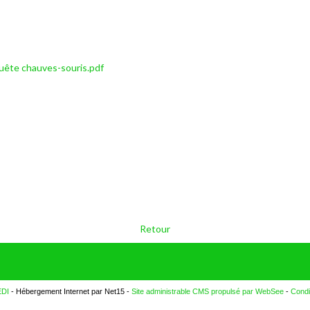
quête chauves-souris.pdf
Retour
EDI
- Hébergement Internet par Net15 -
Site administrable CMS propulsé par WebSee
-
Condi