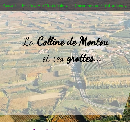
Accueil
Mairie & Vie Municipale
Démarches administratives
La
Colline de Montou
et ses
grottes...