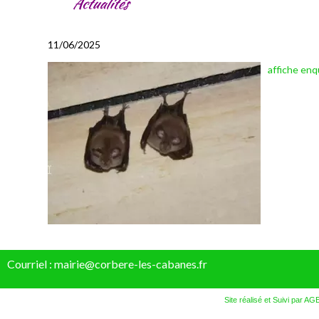
Actualités
11/06/2025
affiche en
Courriel : mairie@corbere-les-cabanes.fr
Site réalisé et Suivi par AG