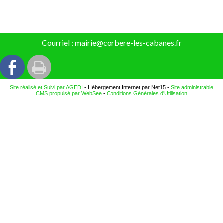
Courriel : mairie@corbere-les-cabanes.fr
Site réalisé et Suivi par AGEDI
- Hébergement Internet par Net15 -
Site administrable
CMS propulsé par WebSee
-
Conditions Générales d'Utilisation