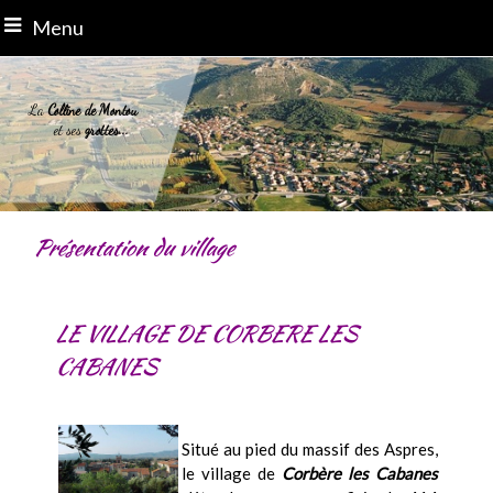
Menu
La
Colline de Montou
et ses
grottes...
Présentation du village
LE VILLAGE DE CORBERE LES
CABANES
Situé au pied du massif des Aspres,
le village de
Corbère les Cabanes