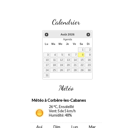
Calendrier
Août
2026
Agenda
Lu
Ma
Me
Je
Ve
Sa
Di
1
2
3
4
5
6
7
8
9
10
11
12
13
14
15
16
17
18
19
20
21
22
23
24
25
26
27
28
29
30
31
Météo
Corbère-les-Cabanes
26 °C, Ensoleillé
Vent: S de 5 km/h
Humidité: 48%
Auj
Dim
Lun
Mar