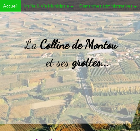
Accueil
Mairie & Vie Municipale
Démarches administratives
La
Colline de Montou
et ses
grottes...