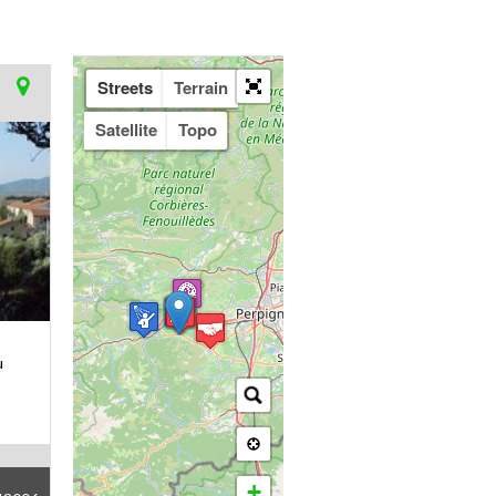
Streets
Terrain
Satellite
Topo
u
+