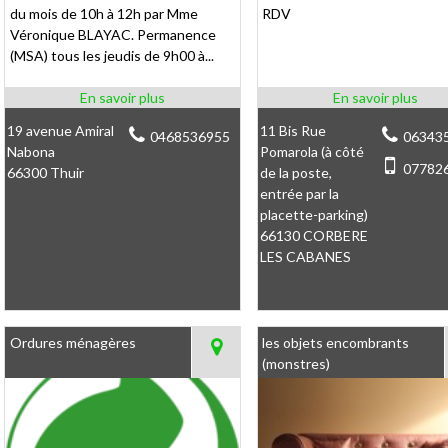
du mois de 10h à 12h par Mme
RDV
Véronique BLAYAC. Permanence
(MSA) tous les jeudis de 9h00 à...
19 avenue Amiral
11 Bis Rue
0468536955
06343
Nabona
Pomarola (à côté
07782
66300 Thuir
de la poste,
entrée par la
placette-parking)
66130 CORBERE
LES CABANES
Ordures ménagères
les objets encombrants
(monstres)