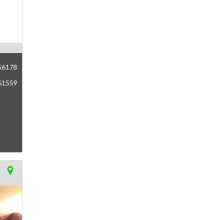
56178
61559