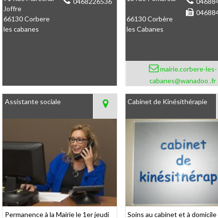
0468226536
04688
Joffre
04688
66130 Corbere
66130 Corbère
les cabanes
les Cabanes
mairie.corbere-les-
cabanes@wanadoo .fr
Assistante sociale
Cabinet de Kinésithérapie
Permanence à la Mairie le 1er jeudi
Soins au cabinet et à domicile