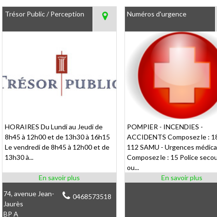
Trésor Public / Perception
Numéros d'urgence
HORAIRES Du Lundi au Jeudi de
POMPIER - INCENDIES -
8h45 à 12h00 et de 13h30 à 16h15
ACCIDENTS Composez le : 18
Le vendredi de 8h45 à 12h00 et de
112 SAMU - Urgences médica
13h30 à...
Composez le : 15 Police seco
ou...
74, avenue Jean-
0468573518
Jaurès
BP A