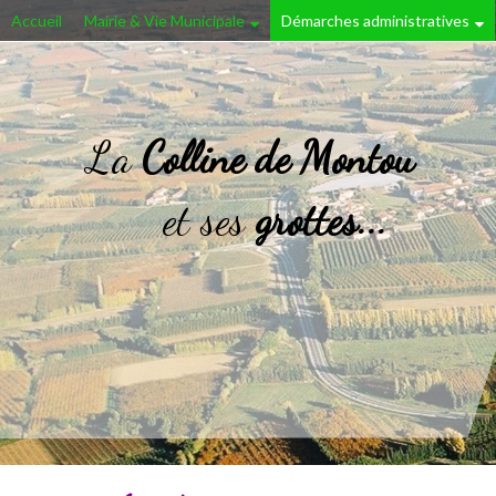
Accueil
Mairie & Vie Municipale
Démarches administratives
La
Colline de Montou
et ses
grottes...