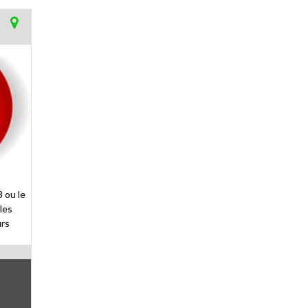
 ou le
les
urs