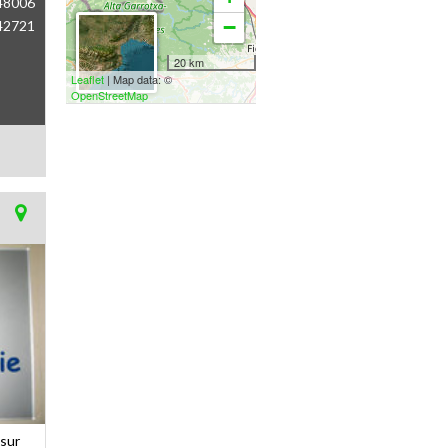
48006
−
42721
20 km
Leaflet
| Map data: ©
OpenStreetMap
 sur