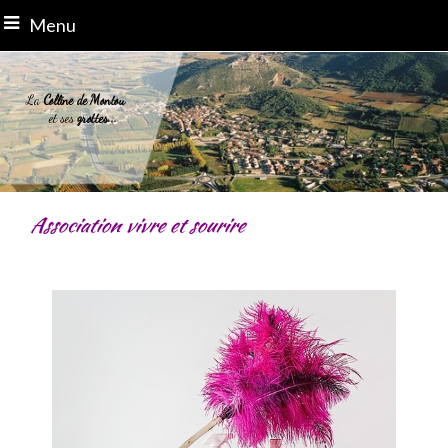
Menu
La
Colline de Montou
et ses
grottes...
Association vivre et sourire